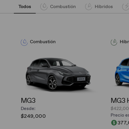
Todos
Combustión
Híbridos
Combustión
Híbr
MG3
MG3 H
Desde:
$422,0
Precio e
$249,000
377