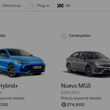
Eléctricos
Plug-in
IM
ido
Combustión
ybrid+​
Nuevo MG5
00
$299,900
special desde:
Precio especial desde:
,000
274,900